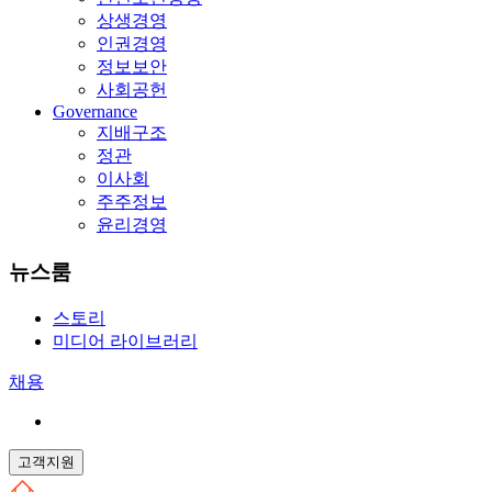
상생경영
인권경영
정보보안
사회공헌
Governance
지배구조
정관
이사회
주주정보
윤리경영
뉴스룸
스토리
미디어 라이브러리
채용
고객지원